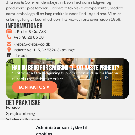
J. Krebs & Co. er en danskejet virksomhed som rådgiver og
producerer plastemner – primært tekniske komponenter, medico
samt emballage til en lang række kunder i ind- og udland. Vi er en
erfaringstung virksomhed, som har været i branchen siden 1956.
Informationer
J. Krebs & Co. A/S
+45 48 28 85 00
krebs@krebs-co.dk
Industrivej 1-3, DK3320 Skævinge
Linkedin
Har du brug for sparring til dit næste projekt?
Vi tilbyder alt fra rådgivning til produktion af dine plastemner
til konkurrencedygtige priser.
KONTAKT OS
Det praktiske
Forside
Sprøjtestøbning
Yderligere Services
Kvalitet
Administrer samtykke til
Om os
cookies