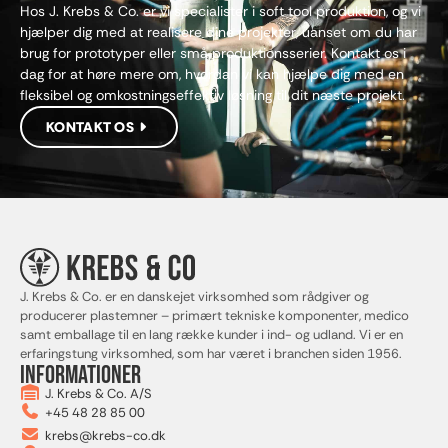
Hos J. Krebs & Co. er vi specialister i soft tool produktion, og vi
hjælper dig med at realisere dine projekter, uanset om du har
brug for prototyper eller små produktionsserier. Kontakt os i
dag for at høre mere om, hvordan vi kan hjælpe dig med en
fleksibel og omkostningseffektiv løsning til dit næste projekt.
KONTAKT OS
J. Krebs & Co. er en danskejet virksomhed som rådgiver og
producerer plastemner – primært tekniske komponenter, medico
samt emballage til en lang række kunder i ind- og udland. Vi er en
erfaringstung virksomhed, som har været i branchen siden 1956.
Informationer
J. Krebs & Co. A/S
+45 48 28 85 00
krebs@krebs-co.dk