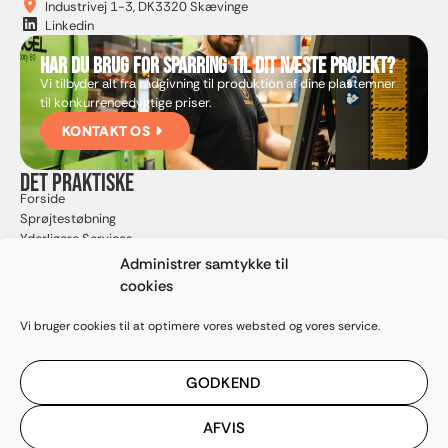
Industrivej 1-3, DK3320 Skævinge
Linkedin
Har du brug for sparring til dit næste projekt?
Vi tilbyder alt fra rådgivning til produktion af dine plastemner
til konkurrencedygtige priser.
KONTAKT OS
Det praktiske
Forside
Sprøjtestøbning
Yderligere Services
Kvalitet
Administrer samtykke til
Om os
cookies
Kontakt
Karriere
Vi bruger cookies til at optimere vores websted og vores service.
Nyheder
GODKEND
Privatlivspolitik
Cookiepolitik
AFVIS
© 2026 J. Krebs & Co. – Totalleverandør af
CVR:
Designet af