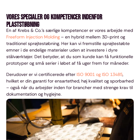
Vores specialer og kompetencer indenfor
plaststøbning
En af Krebs & Co.’s særlige kompetencer er vores arbejde med
Freeform Injection Molding
– en hybrid mellem 3D-print og
traditionel sprøjtestøbning. Her kan vi fremstille sprøjtestøbte
emner i de endelige materialer uden at investere i dyre
stålværktøjer. Det betyder, at du som kunde kan få funktionelle
prototyper og små serier i løbet af få uger frem for måneder.
Derudover er vi certificerede efter
ISO 9001 og ISO 13485
,
hvilket er din garanti for ensartethed, høj kvalitet og sporbarhed
– også når du arbejder inden for brancher med strenge krav til
dokumentation og hygiejne.