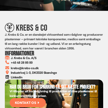
J. Krebs & Co. er en danskejet virksomhed som rådgiver og producerer
plastemner – primært tekniske komponenter, medico samt emballage
til en lang række kunder i ind- og udland. Vi er en erfaringstung
virksomhed, som har været i branchen siden 1956.
Informationer
J. Krebs & Co. A/S
+45 48 28 85 00
krebs@krebs-co.dk
Industrivej 1-3, DK3320 Skævinge
Linkedin
Har du brug for sparring til dit næste projekt?
Vi tilbyder alt fra rådgivning til produktion af dine plastemner til
konkurrencedygtige priser.
KONTAKT OS