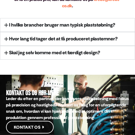
co.dk
.
I hvilke brancher bruger man typisk plaststøbning?
Hvor lang tid tager det at få produceret plastemner?
Skal jeg selv komme med et færdigt design?
Kontakt os og hør mere
Leder du efter en partner, der kan levere plaststøbning med fokus
på præcision og hastighed? Kontakt os i dag for en uforpligtende
snak om, hvordan vi kan hjælpe dig med at optimere din
produktion gennem professionel plaststøbning
KONTAKT OS