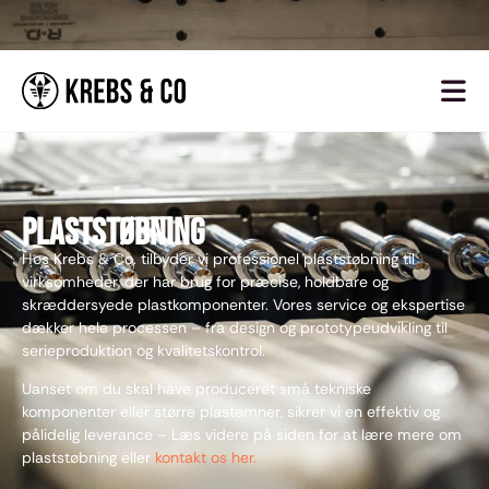
Plaststøbning
Hos Krebs & Co. tilbyder vi professionel plaststøbning til
virksomheder, der har brug for præcise, holdbare og
skræddersyede plastkomponenter. Vores service og ekspertise
dækker hele processen – fra design og prototypeudvikling til
serieproduktion og kvalitetskontrol.
Uanset om du skal have produceret små tekniske
komponenter eller større plastemner, sikrer vi en effektiv og
pålidelig leverance – Læs videre på siden for at lære mere om
plaststøbning eller
kontakt os her.